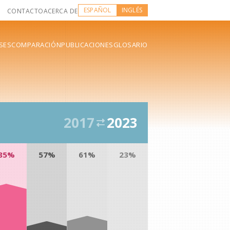
ESPAÑOL
INGLÉS
CONTACTO
ACERCA DE
SES
COMPARACIÓN
PUBLICACIONES
GLOSARIO
2017
2023
85%
57%
61%
23%