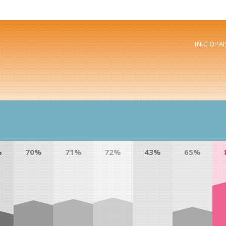
INICIO
PAI
%
70%
71%
72%
43%
65%