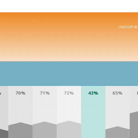
INICIO
PAI
%
70%
71%
72%
43%
65%