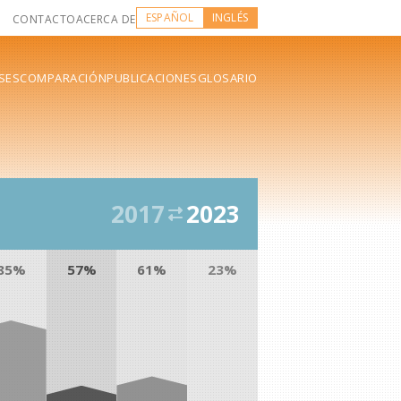
ESPAÑOL
INGLÉS
CONTACTO
ACERCA DE
SES
COMPARACIÓN
PUBLICACIONES
GLOSARIO
2017
2023
85%
57%
61%
23%