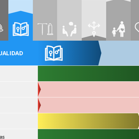
UALIDAD
as