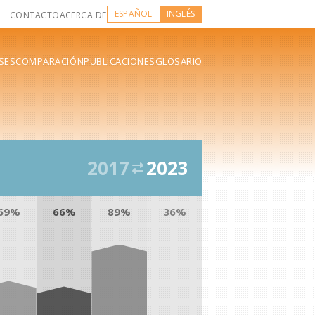
ESPAÑOL
INGLÉS
CONTACTO
ACERCA DE
SES
COMPARACIÓN
PUBLICACIONES
GLOSARIO
2017
2023
69%
66%
89%
36%