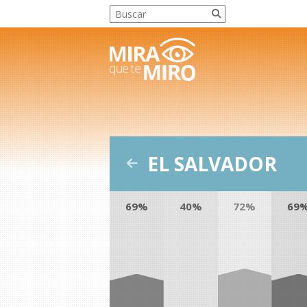
EL SALVADOR
69%
40%
72%
69