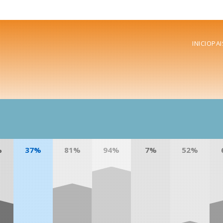
INICIO
PAI
%
37%
81%
94%
7%
52%