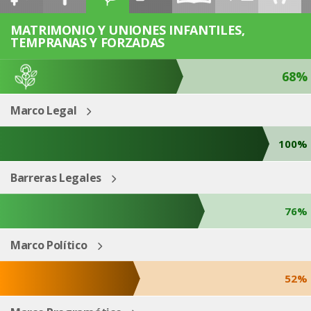
ESP
ENG
MATRIMONIO Y UNIONES INFANTILES,
TEMPRANAS Y FORZADAS
68%
Marco Legal
100%
Barreras Legales
76%
Marco Político
52%