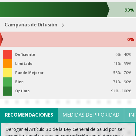
93%
Campañas de Difusión
0%
Deficiente
0% - 40%
Limitado
41% - 55%
Puede Mejorar
56% - 70%
Bien
71% - 90%
Óptimo
91% - 100%
RECOMENDACIONES
MEDIDAS DE PRIORIDAD
IN
Derogar el Artículo 30 de la Ley General de Salud por ser
inconstitucional y estar en contradicción con el derecho al