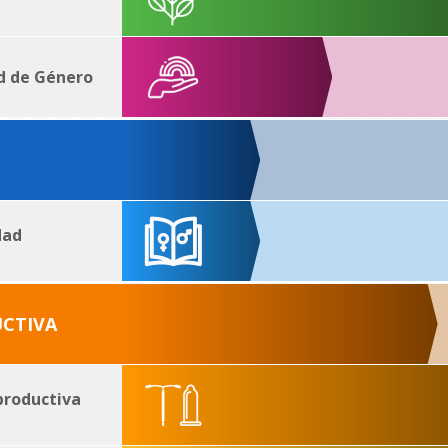
ad de Género
dad
UCTIVA
productiva