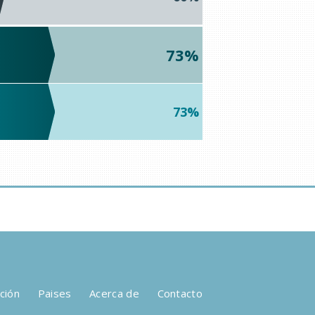
73%
73%
ción
Paises
Acerca de
Contacto