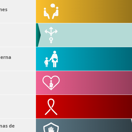
nes
terna
imas de