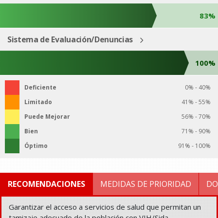
83%
Sistema de Evaluación/Denuncias
100%
Deficiente
0% - 40%
Limitado
41% - 55%
Puede Mejorar
56% - 70%
Bien
71% - 90%
Óptimo
91% - 100%
RECOMENDACIONES
MEDIDAS DE PRIORIDAD
DO
Garantizar el acceso a servicios de salud que permitan un
tamizaje adecuado de la población con VIH/Sida.