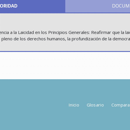
IORIDAD
DOCUM
ia a la Laicidad en los Principios Generales: Reafirmar que la la
o pleno de los derechos humanos, la profundización de la democraci
Inicio
Glosario
Compara