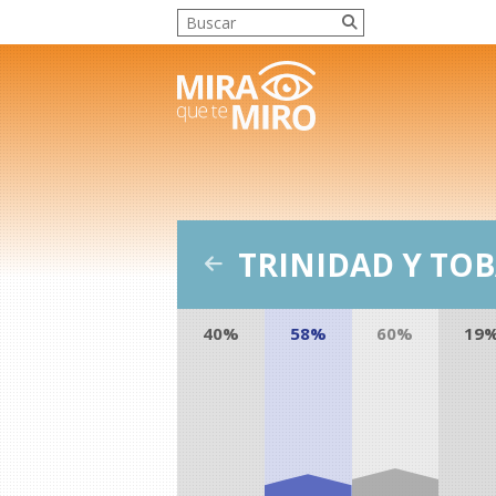
TRINIDAD Y TO
40%
58%
60%
19