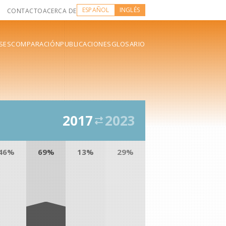
ESPAÑOL
INGLÉS
CONTACTO
ACERCA DE
SES
COMPARACIÓN
PUBLICACIONES
GLOSARIO
2017
2023
46%
69%
13%
29%