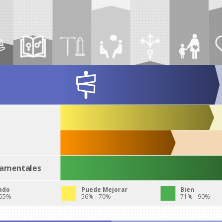
damentales
ado
Puede Mejorar
Bien
 55%
56% - 70%
71% - 90%