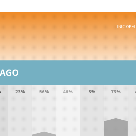
INICIO
PAI
BAGO
%
23%
56%
46%
3%
73%