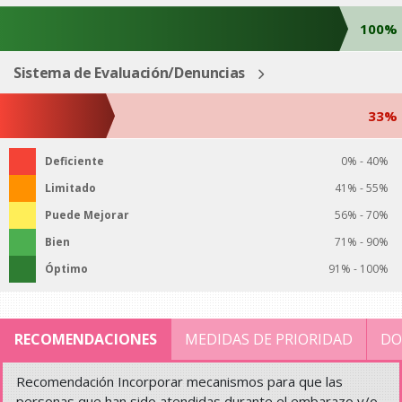
100%
Sistema de Evaluación/Denuncias
33%
Deficiente
0% - 40%
Limitado
41% - 55%
Puede Mejorar
56% - 70%
Bien
71% - 90%
Óptimo
91% - 100%
RECOMENDACIONES
MEDIDAS DE PRIORIDAD
DO
Recomendación Incorporar mecanismos para que las
personas que han sido atendidas durante el embarazo y/o