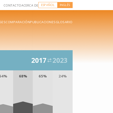
ESPAÑOL
INGLÉS
CONTACTO
ACERCA DE
SES
COMPARACIÓN
PUBLICACIONES
GLOSARIO
2017
2023
64%
68%
65%
24%