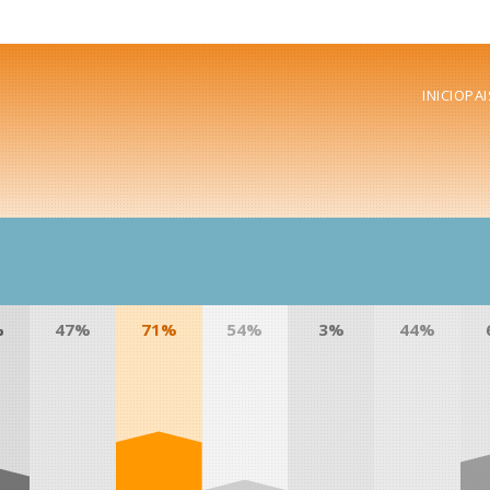
INICIO
PAI
%
47%
71%
54%
3%
44%