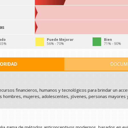
as
ado
Puede Mejorar
Bien
 55%
56% - 70%
71% - 90%
IORIDAD
DOCUM
ecursos financieros, humanos y tecnológicos para brindar un acceso
dos hombres, mujeres, adolescentes, jóvenes, personas mayores y
plia gama de métodos anticonceptivos modernos, basados en evide