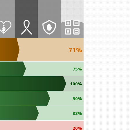
71%
75%
100%
90%
83%
20%