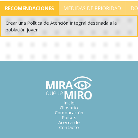
RECOMENDACIONES
MEDIDAS DE PRIORIDAD
DO
Crear una Política de Atención Integral destinada a la
población joven.
Inicio
Glosario
Comparación
Paises
Acerca de
Contacto