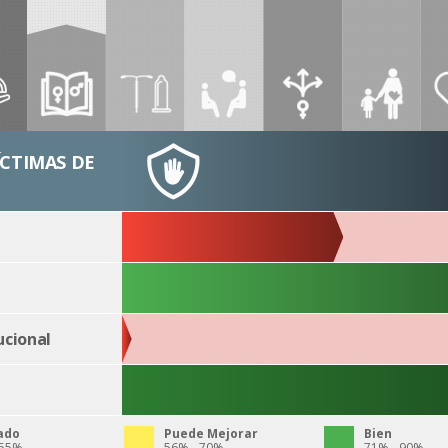
ÍCTIMAS DE
ucional
ado
Puede Mejorar
Bien
 55%
56% - 70%
71% - 90%