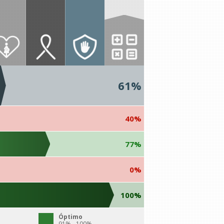
61%
40%
77%
0%
100%
Óptimo
91% - 100%