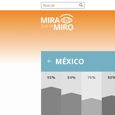
MÉXICO
93%
84%
76%
80