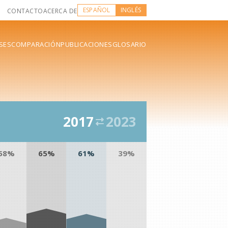
ESPAÑOL
INGLÉS
CONTACTO
ACERCA DE
SES
COMPARACIÓN
PUBLICACIONES
GLOSARIO
2017
2023
58%
65%
61%
39%