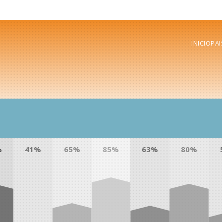
INICIO
PAI
%
41%
65%
85%
63%
80%